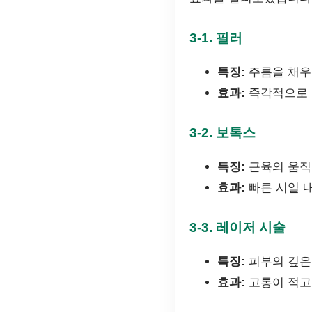
3-1.
필러
특징:
주름을 채우
효과:
즉각적으로 
3-2.
보톡스
특징:
근육의 움직
효과:
빠른 시일 
3-3.
레이저 시술
특징:
피부의 깊은
효과:
고통이 적고