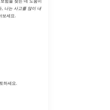
 보험을 찾는 데 도움이
나,
나는 사고를 많이 내
아보세요.
검토하세요.