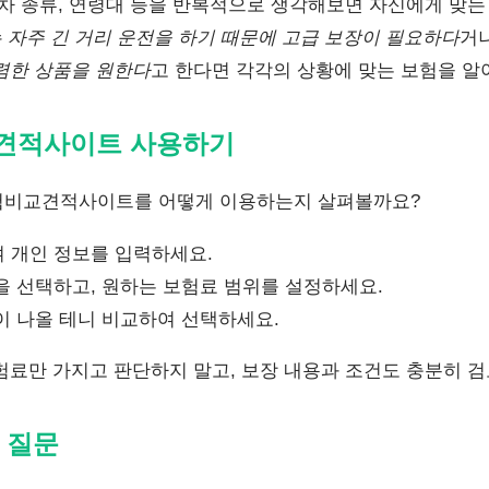
동차 종류, 연령대 등을 반복적으로 생각해보면 자신에게 맞는
 자주 긴 거리 운전을 하기 때문에 고급 보장이 필요하다
거
렴한 상품을 원한다
고 한다면 각각의 상황에 맞는 보험을 알
견적사이트 사용하기
험비교견적사이트를 어떻게 이용하는지 살펴볼까요?
 개인 정보를 입력하세요.
을 선택하고, 원하는 보험료 범위를 설정하세요.
이 나올 테니 비교하여 선택하세요.
험료만 가지고 판단하지 말고, 보장 내용과 조건도 충분히 
는 질문