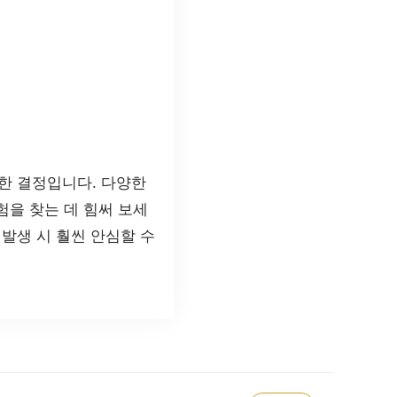
한 결정입니다. 다양한
을 찾는 데 힘써 보세
발생 시 훨씬 안심할 수