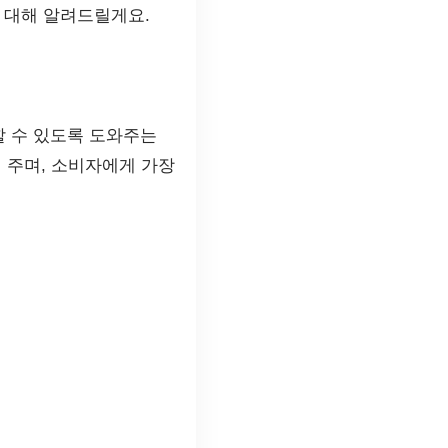
 대해 알려드릴게요.
 수 있도록 도와주는
 주며, 소비자에게 가장