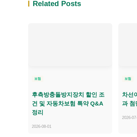
Related Posts
보험
보험
후측방충돌방지장치 할인 조
차선이
건 및 자동차보험 특약 Q&A
과 첨
정리
2026-07
2026-08-01